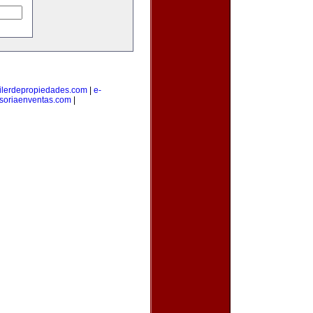
ilerdepropiedades.com
|
e-
soriaenventas.com
|