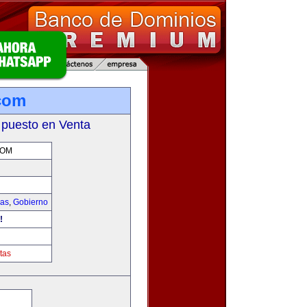
.com
 puesto en Venta
COM
ias
,
Gobierno
!
tas