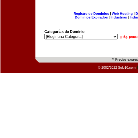
Registro de Dominios
|
Web Hosting
|
D
Dominios Expirados
|
Industrias
|
Indu
Categorías de Dominio:
[Pág. princi
** Precios expre
© 2002/2022 Solo10.com