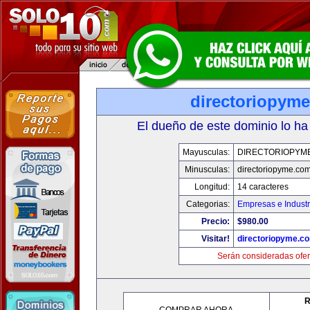
directoriopym
El dueño de este dominio lo ha
Mayusculas:
DIRECTORIOPYM
Minusculas:
directoriopyme.co
Longitud:
14 caracteres
Categorias:
Empresas e Industr
Precio:
$980.00
Visitar!
directoriopyme.c
Serán consideradas ofer
R