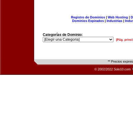
Registro de Dominios
|
Web Hosting
|
D
Dominios Expirados
|
Industrias
|
Indu
Categorías de Dominio:
[Pág. princi
** Precios expre
© 2002/2022 Solo10.com