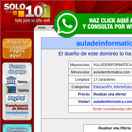
auladeinformati
El dueño de este dominio lo ha
Mayusculas:
AULADEINFORMATICA
Minusculas:
auladeinformatica.com
Longitud:
17 caracteres
Categorias:
EducaciÃ³n
,
InformÃ¡ti
Precio:
Realizar una oferta!
Visitar!
auladeinformatica.com
Serán consideradas ofer
Realizar una Oferta