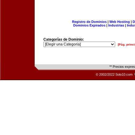
Registro de Dominios
|
Web Hosting
|
D
Dominios Expirados
|
Industrias
|
Indu
Categorías de Dominio:
[Pág. princi
** Precios expre
© 2002/2022 Solo10.com