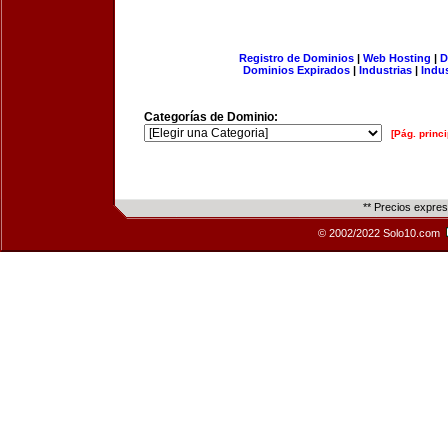
Registro de Dominios
|
Web Hosting
|
D
Dominios Expirados
|
Industrias
|
Indu
Categorías de Dominio:
[Pág. princi
** Precios expre
© 2002/2022 Solo10.com