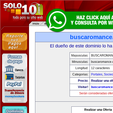
buscaromance
El dueño de este dominio lo ha
Mayusculas:
BUSCAROMAN
Minusculas:
buscaromance.
Longitud:
12 caracteres
Categorias:
Portales
,
Socie
Precio:
Realizar una of
Visitar!
buscaromance
Serán consideradas ofer
Realizar una Oferta